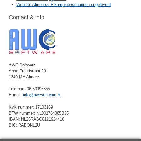
Website Almeerse F-kampioenschappen opgeleverd
Contact & info
AWC Software
Anna Freudstraat 29
1349 MH Almere
Telefoon: 06-50995555
E-mail:
info@awcsoftware.nl
KvK nummer: 17103169
BTW nummer: NL001784385B25
IBAN: NL26RABO0121924416
BIC: RABONL2U