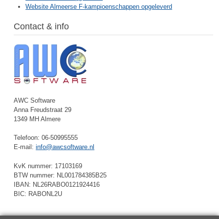
Website Almeerse F-kampioenschappen opgeleverd
Contact & info
AWC Software
Anna Freudstraat 29
1349 MH Almere
Telefoon: 06-50995555
E-mail:
info@awcsoftware.nl
KvK nummer: 17103169
BTW nummer: NL001784385B25
IBAN: NL26RABO0121924416
BIC: RABONL2U